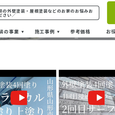
心できるプロの施工動
県の外壁塗装・屋根塗装などのお家のお悩みお
ださい／
MOVIE
装の事業
施工事例
参考価格
お