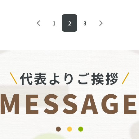
1
2
3
代表よりご挨拶
MESSAG