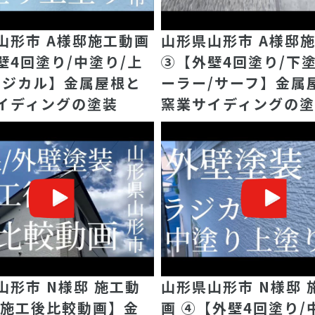
山形市 A様邸施工動画
山形県山形市 A様邸
壁4回塗り/中塗り/上
③【外壁4回塗り/下塗
ラジカル】金属屋根と
ーラー/サーフ】金属
イディングの塗装
窯業サイディングの
山形市 N様邸 施工動
山形県山形市 N様邸 
【施工後比較動画】金
画 ④【外壁4回塗り/