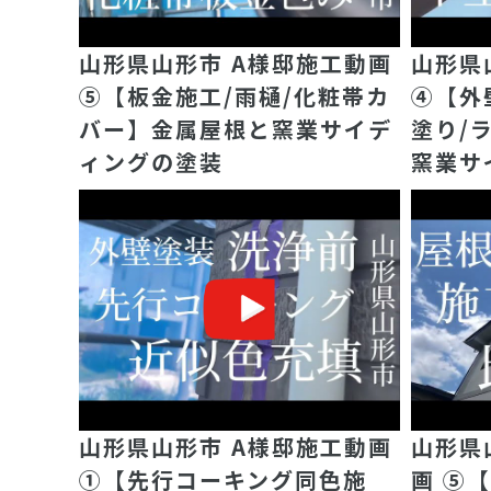
山形県山形市 A様邸施工動画
山形県
⑤【板金施工/雨樋/化粧帯カ
④【外
バー】金属屋根と窯業サイデ
塗り/
ィングの塗装
窯業サ
山形県山形市 A様邸施工動画
山形県
①【先行コーキング同色施
画 ⑤