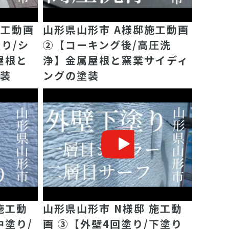
施工動画
山形県山形市 A様邸施工動画
り/シ
②【コーキング後/高圧洗
屋根と
浄】金属屋根と窯業サイディ
塗装
ングの塗装
施工動
山形県山形市 N様邸 施工動
中塗り/
画 ③【外壁4回塗り/下塗り