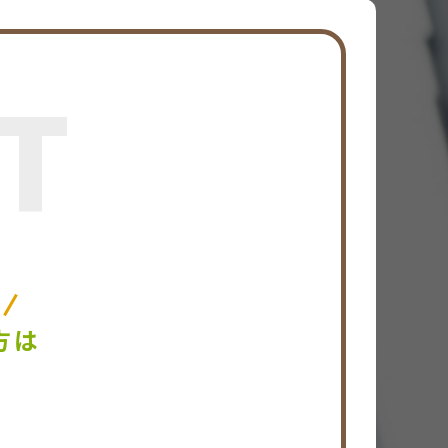
T
い
方は