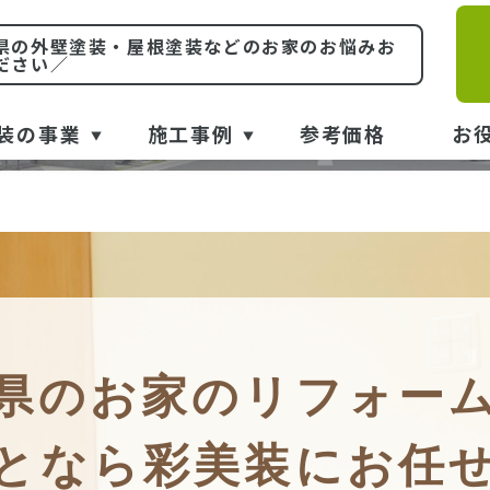
各種リフォーム工事事
県の外壁塗装・屋根塗装などのお家のお悩みお
ださい／
REFORM SERVICE
装の事業
施工事例
参考価格
お
県のお家のリフォー
となら彩美装にお任