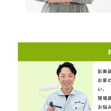
彩美
お家
い。
現場
お悩