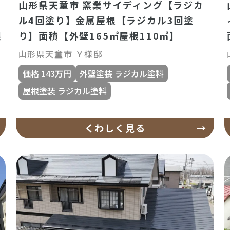
山形県天童市 窯業サイディング【ラジカ
ル4回塗り】金属屋根【ラジカル3回塗
根
り】面積【外壁165㎡屋根110㎡】
山形県天童市 Ｙ様邸
価格 143万円
外壁塗装 ラジカル塗料
屋根塗装 ラジカル塗料
くわしく見る