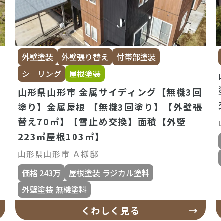
外壁塗装
外壁張り替え
付帯部塗装
シーリング
屋根塗装
回
山形県山形市 金属サイディング【無機3回
塗り】金属屋根 【無機3回塗り】【外壁張
替え70㎡】【雪止め交換】面積【外壁
223㎡屋根103㎡】
山形県山形市 Ａ様邸
価格 243万
屋根塗装 ラジカル塗料
外壁塗装 無機塗料
くわしく見る