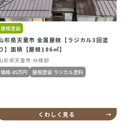
屋根塗装
山形県天童市 金属屋根【ラジカル3回塗
り】面積【屋根186㎡】
山形県天童市 Ｍ様邸
価格 45万円
屋根塗装 ラジカル塗料
くわしく見る