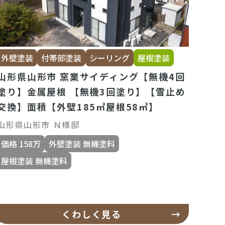
外壁塗装
付帯部塗装
シーリング
屋根塗装
山形県山形市 窯業サイディング【無機4回
塗り】金属屋根 【無機3回塗り】【雪止め
交換】面積【外壁185㎡屋根58㎡】
山形県山形市 Ｎ様邸
価格 158万
外壁塗装 無機塗料
屋根塗装 無機塗料
くわしく見る