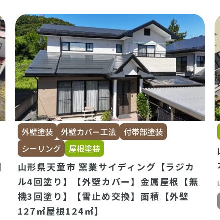
外壁塗装
外壁カバー工法
付帯部塗装
シーリング
屋根塗装
回
山形県天童市 窯業サイディング【ラジカ
ル4回塗り】【外壁カバー】金属屋根【無
機3回塗り】【雪止め交換】面積【外壁
127㎡屋根124㎡】