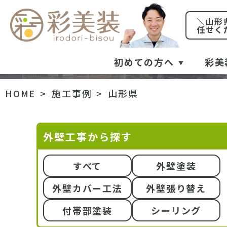
＼山形
任せく
初めての方へ
彩美
HOME
施工事例
山形県
外壁工事から探す
すべて
外壁塗装
外壁カバー工法
外壁張り替え
付帯部塗装
シーリング