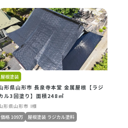
屋根塗装
山形県山形市 長泉寺本堂 金属屋根【ラジ
カル3回塗り】面積248㎡
山形県山形市 I様
価格 109万
屋根塗装 ラジカル塗料