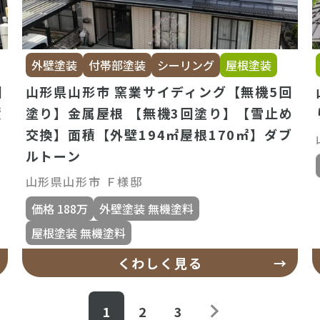
外壁塗装
付帯部塗装
シーリング
屋根塗装
回
山形県山形市 窯業サイディング【無機5回
積
塗り】金属屋根 【無機3回塗り】【雪止め
交換】面積【外壁194㎡屋根170㎡】ダブ
ルトーン
山形県山形市 Ｆ様邸
価格 188万
外壁塗装 無機塗料
屋根塗装 無機塗料
くわしく見る
1
2
3