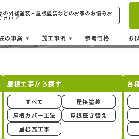
山形県の施工事例
県の外壁塗装・屋根塗装などのお家のお悩みお
ださい／
WORKS
装の事業
施工事例
参考価格
お
屋根工事から探す
各
すべて
屋根塗装
屋根カバー工法
屋根葺き替え
屋根瓦工事