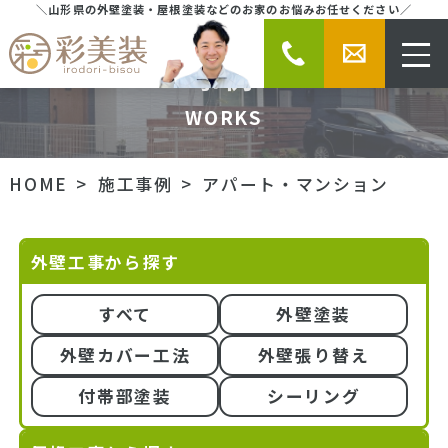
＼山形県の外壁塗装・屋根塗装などのお家のお悩みお任せください／
アパート・マンションの施工
事例
WORKS
HOME
施工事例
アパート・マンション
外壁工事から探す
すべて
外壁塗装
外壁カバー工法
外壁張り替え
付帯部塗装
シーリング